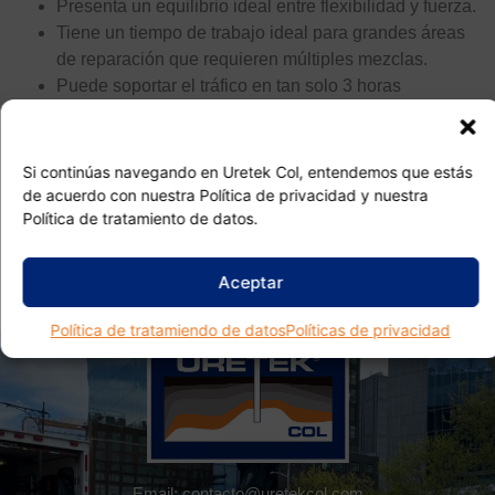
Presenta un equilibrio ideal entre flexibilidad y fuerza.
Tiene un tiempo de trabajo ideal para grandes áreas
de reparación que requieren múltiples mezclas.
Puede soportar el tráfico en tan solo 3 horas
Económico
Si continúas navegando en Uretek Col, entendemos que estás
Descarga Catalogo
de acuerdo con nuestra Política de privacidad y nuestra
Política de tratamiento de datos.
Aceptar
Política de tratamiendo de datos
Políticas de privacidad
Email:
contacto@uretekcol.com