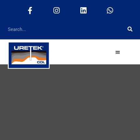
PaveSaver Concreto Polímerico